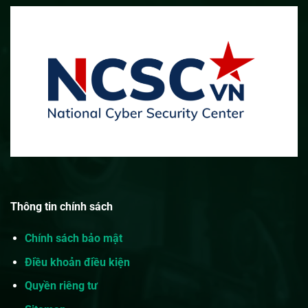
Thông tin chính sách
Chính sách bảo mật
Điều khoản điều kiện
Quyền riêng tư