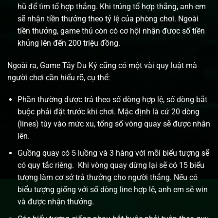
hũ để tìm tổ hợp thắng. Khi trúng tổ hợp thắng, anh em
sẽ nhận tiền thưởng theo tỷ lệ của phòng chơi. Ngoài
tiền thưởng, game thủ còn có cơ hội nhận được số tiền
khủng lên đến 200 triệu đồng.
Ngoài ra, Game Tây Du Ký cũng có một vài quy luật mà
người chơi cần hiểu rõ, cụ thể:
Phần thường được trả theo số dòng hợp lệ, số dòng bắt
buộc phải đặt trước khi chơi. Mặc định là cứ 20 dòng
(lines) tùy vào mức xu, tổng số vòng quay sẽ được nhân
lên.
Guồng quay có 5 luồng và 3 hàng với mỗi biểu tượng sẽ
có quy tắc riêng. Khi vòng quay dừng lại sẽ có 15 biểu
tượng làm cơ sở trả thưởng cho người thắng. Nếu có
biểu tượng giống với số dòng line hợp lệ, anh em sẽ win
và được nhận thưởng.