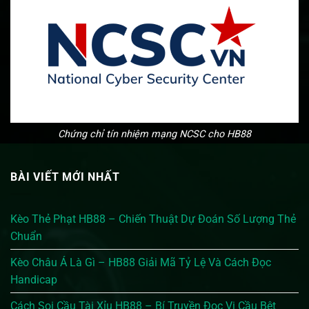
Chứng chỉ tín nhiệm mạng NCSC cho HB88
BÀI VIẾT MỚI NHẤT
Kèo Thẻ Phạt HB88 – Chiến Thuật Dự Đoán Số Lượng Thẻ
Chuẩn
Kèo Châu Á Là Gì – HB88 Giải Mã Tỷ Lệ Và Cách Đọc
Handicap
Cách Soi Cầu Tài Xỉu HB88 – Bí Truyền Đọc Vị Cầu Bệt