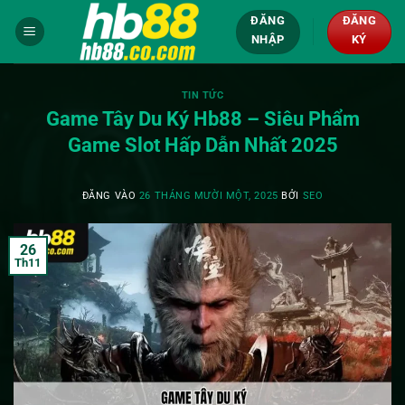
Bỏ
ĐĂNG
ĐĂNG
qua
NHẬP
KÝ
nội
dung
TIN TỨC
Game Tây Du Ký Hb88 – Siêu Phẩm
Game Slot Hấp Dẫn Nhất 2025
ĐĂNG VÀO
26 THÁNG MƯỜI MỘT, 2025
BỞI
SEO
26
Th11