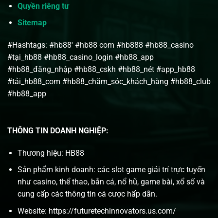
Quyền riêng tư
Sitemap
#Hashtags: #
hb88' #hb88 com #hb888 #hb88_casino
#tại_hb88 #hb88_casino_login #hb88_app
#hb88_đăng_nhập #hb88_cskh #hb88_nét #app_hb88
#tải_hb88_com #hb88_chăm_sóc_khách_hàng #hb88_club
#hb88_app
THÔNG TIN DOANH NGHIỆP:
Thương hiệu: HB88
Sản phẩm kinh doanh: các slot game giải trí trực tuyến
như casino, thể thao, bắn cá, nổ hũ, game bài, xổ số và
cung cấp các thông tin cá cược hấp dẫn.
Website: https://futuretechinnovators.us.com/