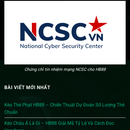
Chứng chỉ tín nhiệm mạng NCSC cho HB88
BÀI VIẾT MỚI NHẤT
Kèo Thẻ Phạt HB88 – Chiến Thuật Dự Đoán Số Lượng Thẻ
Chuẩn
Kèo Châu Á Là Gì – HB88 Giải Mã Tỷ Lệ Và Cách Đọc