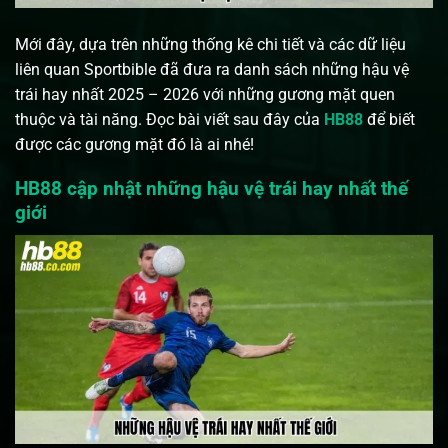
Mới đây, dựa trên những thống kê chi tiết và các dữ liệu
liên quan Sportbible đã đưa ra danh sách những hậu vệ
trái hay nhất 2025 – 2026 với những gương mặt quen
thuộc và tài năng. Đọc bài viết sau đây của
HB88
để biết
được các gương mặt đó là ai nhé!
HB88 cập nhật những hậu vệ trái hay nhất thế
giới