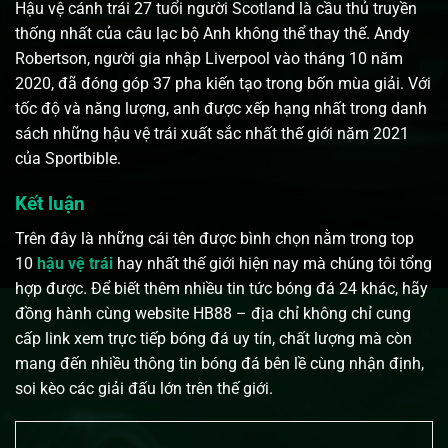
Hậu vệ cánh trái 27 tuổi người Scotland là cầu thủ truyền
thống nhất của câu lạc bộ Anh không thể thay thế. Andy
Robertson, người gia nhập Liverpool vào tháng 10 năm
2020, đã đóng góp 37 pha kiến ​​tạo trong bốn mùa giải. Với
tốc độ và năng lượng, anh được xếp hạng nhất trong danh
sách những hậu vệ trái xuất sắc nhất thế giới năm 2021
của Sportbible.
Kết luận
Trên đây là những cái tên được bình chọn nằm trong top
10
hậu vệ trái
hay nhất thế giới hiện nay mà chúng tôi tổng
hợp được. Để biết thêm nhiều tin tức bóng đá 24 khác, hãy
đồng hành cùng website HB88 – địa chỉ không chỉ cung
cấp link xem trực tiếp bóng đá uy tín, chất lượng mà còn
mang đến nhiều thông tin bóng đá bên lề cùng nhận định,
soi kèo các giải đấu lớn trên thế giới.