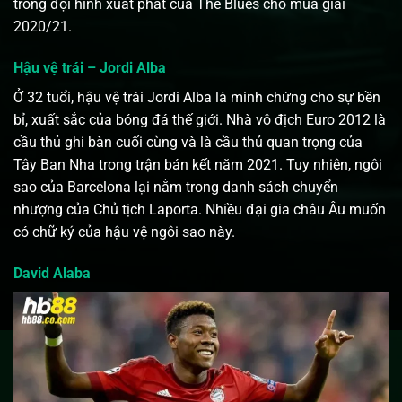
trong đội hình xuất phát của The Blues cho mùa giải
2020/21.
Hậu vệ trái – Jordi Alba
Ở 32 tuổi, hậu vệ trái Jordi Alba là minh chứng cho sự bền
bỉ, xuất sắc của bóng đá thế giới. Nhà vô địch Euro 2012 là
cầu thủ ghi bàn cuối cùng và là cầu thủ quan trọng của
Tây Ban Nha trong trận bán kết năm 2021. Tuy nhiên, ngôi
sao của Barcelona lại nằm trong danh sách chuyển
nhượng của Chủ tịch Laporta. Nhiều đại gia châu Âu muốn
có chữ ký của hậu vệ ngôi sao này.
David Alaba