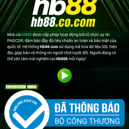
Nhà cái
HB88
được cấp phép hoạt động bởi tổ chức uy tín
PAGCOR, đảm bảo đầy đủ tiêu chuẩn an toàn và bảo mật của
quốc tế. Hệ thống
Hb88 com
sử dụng mã hóa dữ liệu SSL hiện
đại, giúp bảo vệ thông tin người chơi tuyệt đối. Người dùng có
thể yên tâm trải nghiệm tại
Hb888
mỗi ngày!