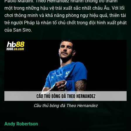
Paolo Maldini. Theo Hernandez nhanh chóng trở thành
một trong những hậu vệ trái xuất sắc nhất châu Âu. Với lối
chơi thông minh và khả năng phòng ngự hiệu quả, thiên tài
trẻ người Pháp là nhân tố chủ chốt trong đội hình xuất phát
của San Siro.
Cầu thủ bóng đá Theo Hernandez
Andy Robertson