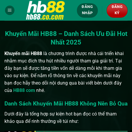
Bỏ
ĐĂNG
ĐĂNG
qua
NHẬP
KÝ
nội
dung
Khuyến Mãi HB88 – Danh Sách Ưu Đãi Hot
Nhất 2025
Khuyến mãi HB88
là chương trình được nhà cái triển khai
nhằm mục đích thu hút nhiều người tham gia giải trí. Tại
đây bạn sẽ được tăng tiền vốn dễ dàng mỗi khi tham gia
vào sự kiện. Để nắm rõ thông tin về các khuyến mãi này
bạn đọc hãy theo dõi nội dung qua bài viết bên dưới đây
của
HB88 com
nhé.
Danh Sách Khuyến Mãi HB88 Không Nên Bỏ Qua
Dưới đây là tổng hợp sự kiện hot bạn đọc có thể tham
khảo qua để rinh thưởng về túi như: