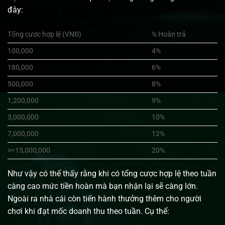
đây:
Tổng cược hợp lệ (VNĐ)
% Hoàn trả
100,000
4%
180,000
6%
500,000
8%
1,200,000
9%
3,000,000
10%
7,000,000
12%
>=15,000,000
20%
Như vậy có thể thấy rằng khi có tổng cược hợp lệ theo tuần
càng cao mức tiền hoàn mà bạn nhận lại sẽ càng lớn.
Ngoài ra nhà cái còn tiến hành thưởng thêm cho người
chơi khi đạt mốc doanh thu theo tuần. Cụ thể: