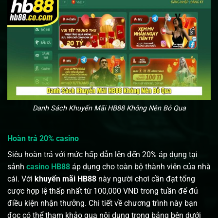
Danh Sách Khuyến Mãi HB88 Không Nên Bỏ Qua
Hoàn trả 20% casino
Siêu hoàn trả với mức hấp dẫn lên đến 20% áp dụng tại
sảnh
casino HB88
áp dụng cho toàn bộ thành viên của nhà
cái. Với
khuyến mãi HB88
này người chơi cần đạt tổng
cược hợp lệ thấp nhất từ 100,000 VNĐ trong tuần để đủ
điều kiện nhận thưởng. Chi tiết về chương trình này bạn
đọc có thể tham khảo qua nội dung trong bảng bên dưới