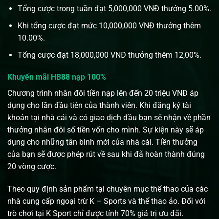
Tổng cược trong tuần đạt 5,000,000 VNĐ thưởng 5.00%.
Khi tổng cược đạt mức 10,000,000 VNĐ thưởng thêm
10.00%.
Tổng cược đạt 18,000,000 VNĐ thưởng thêm 12,00%.
Khuyến mãi HB88 nạp 100%
Chương trình nhân đôi tiền nạp lên đến 20 triệu VNĐ áp
dụng cho lần đầu tiên của thành viên. Khi đăng ký tài
khoản tại nhà cái và có giao dịch đầu bạn sẽ nhận về phần
thưởng nhân đôi số tiền vốn cho mình. Sự kiện này sẽ áp
dụng cho những tân binh mới của nhà cái. Tiền thưởng
của bạn sẽ được phép rút về sau khi đã hoàn thành đúng
20 vòng cược.
Theo quy định sản phẩm tại chuyên mục thể thao của các
nhà cung cấp ngoại trừ K – Sports và thể thao ảo. Đối với
trò chơi tại K Sport chỉ được tính 70% giá trị ưu đãi.