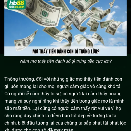
Nằm mơ thấy tiền đánh số gì trúng tiền cực lớn?
Thông thường, đối với những giấc mơ thấy tiền đánh con
gì luôn mang lại cho mọi người cảm giác vô cùng khó tả.
Có người sẽ cảm thấy lo sợ, có người lại cảm thấy hoang
mang và suy nghĩ rằng khi thấy tiền trong giấc mơ là mình
sắp mất tiền. Lại cũng có người cảm thấy rất vui vẻ vì họ
cho rằng đây chính là điềm báo tốt đẹp về tương lai tài
chính, biết đâu tương lai của chúng ta sắp phát tài phát lộc
khi được cho con số đề may mắn.