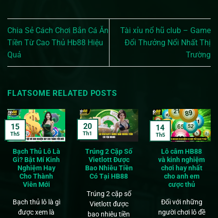
Chia Sẻ Cách Chơi Bắn Cá Ăn
Tài xỉu nổ hũ club – Game
Tiền Từ Cao Thủ Hb88 Hiệu
Đổi Thưởng Nổi Nhất Thị
Quả
Trường
FLATSOME RELATED POSTS
20
15
14
Th1
Th5
Th5
Bạch Thủ Lô Là
Trúng 2 Cặp Số
Lô câm HB88
Gì? Bật Mí Kinh
Vietlott Được
và kinh nghiệm
Nghiệm Hay
Bao Nhiêu Tiền
chơi hay nhất
Cho Thành
Có Tại HB88
cho anh em
Viên Mới
cược thủ
Trúng 2 cặp số
Bạch thủ lô là gì
Đối với những
Vietlott được
được xem là
người chơi lô đề
bao nhiêu tiền