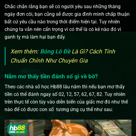
Chắc chắn rằng bạn sẽ có người yêu sau những tháng
ngày đơn côi, bạn cũng sẽ được gia đình mình chấp thuận
bất cứ yêu cầu nào trong thời điểm hiện tại. Tuy nhiên
chúng ta vẫn nên cẩn trọng vì có thể là có kẻ nào đó vì
ganh tỵ mà làm hại bạn đấy.
Xem thêm:
Bóng Lô Đề
Là Gì? Cách Tính
Chuẩn Chỉnh Như Chuyên Gia
Nằm mơ thấy tiền đánh số gì về bờ?
Theo các nhà số học Hb88 lâu năm thì nếu bạn mơ thấy
tiền có thể đánh ngay số 02, 12, 57, 62, 67, 82. Tuy nhiên
trên thực tế còn tùy vào diễn biến của giấc mơ đó như thế
nào để có được con số tương ứng cụ thể như sau: