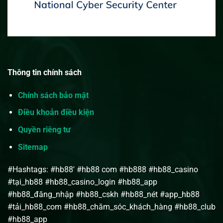
Thông tin chính sách
Chính sách bảo mật
Điều khoản điều kiện
Quyền riêng tư
Sitemap
#Hashtags: #
hb88' #hb88 com #hb888 #hb88_casino
#tại_hb88 #hb88_casino_login #hb88_app
#hb88_đăng_nhập #hb88_cskh #hb88_nét #app_hb88
#tải_hb88_com #hb88_chăm_sóc_khách_hàng #hb88_club
#hb88_app