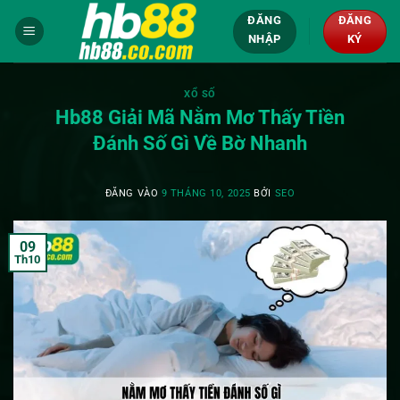
Bỏ
ĐĂNG
ĐĂNG
qua
NHẬP
KÝ
nội
dung
XỔ SỐ
Hb88 Giải Mã Nằm Mơ Thấy Tiền
Đánh Số Gì Về Bờ Nhanh
ĐĂNG VÀO
9 THÁNG 10, 2025
BỞI
SEO
09
Th10