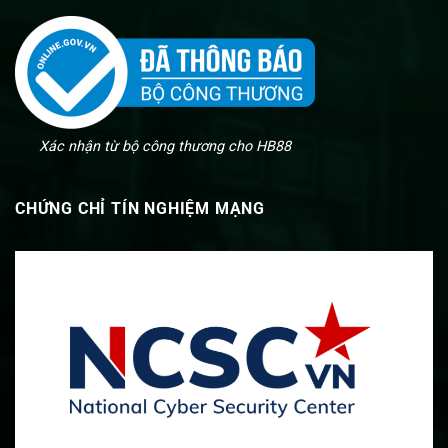
Xác nhận từ bộ công thương cho HB88
CHỨNG CHỈ TÍN NGHIỆM MẠNG