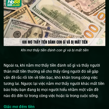
Khi mơ thấy tiền đánh con gì và bị mất tiền
Ngoài ra, khi nằm mơ thấy tiền đánh số gì và thấy người
thân mất tiền thường sẽ cho thấy rằng người đó sẽ gặp
vấn đề rắc rối lớn về tiền bạc, khó khăn trong công việc
tương lai. Ngược lại việc nằm mơ thấy người khác mất tiền
báo hiệu bạn đang bị mọi người hiểu nhầm một vấn đề
nào đó đến từ trong công việc hoặc là trong cuộc sống.
Giấc mơ đếm tiền