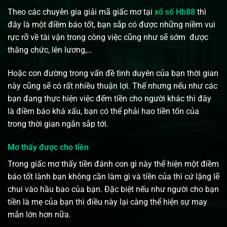
Theo các chuyên gia giải mã giấc mơ tại
xổ số Hb88
thì
đây là một điềm báo tốt, bạn sắp có được những niềm vui
rực rỡ về tài vận trong công việc cũng như sẽ sớm được
thăng chức, lên lương,…
Hoặc con đường trong vấn đề tình duyên của bạn thời gian
này cũng sẽ có rất nhiều thuận lợi. Thế nhưng nếu như các
bạn đang thực hiện việc đếm tiền cho người khác thì đây
là điềm báo khá xấu, bạn có thể phải hao tiền tốn của
trong thời gian ngắn sắp tới.
Mơ thấy được cho tiền
Trong giấc mơ thấy tiền đánh con gì này thể hiện một điềm
báo tốt lành bạn không cần làm gì và tiền của thì cứ lặng lẽ
chui vào hầu bao của bạn. Đặc biệt nếu như người cho bạn
tiền là mẹ của bạn thì điều này lại càng thể hiện sự may
mắn lớn hơn nữa.