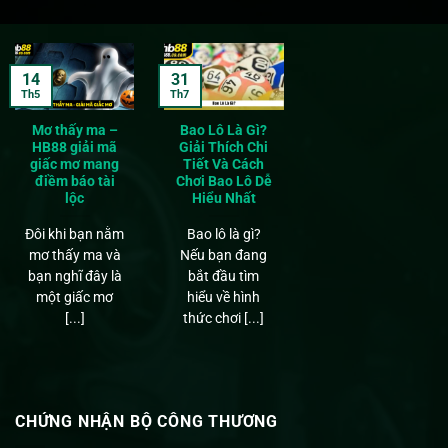
14
31
Th5
Th7
Mơ thấy ma –
Bao Lô Là Gì?
HB88 giải mã
Giải Thích Chi
giấc mơ mang
Tiết Và Cách
điềm báo tài
Chơi Bao Lô Dễ
lộc
Hiểu Nhất
Đôi khi bạn nằm
Bao lô là gì?
mơ thấy ma và
Nếu bạn đang
bạn nghĩ đây là
bắt đầu tìm
một giấc mơ
hiểu về hình
[...]
thức chơi [...]
CHỨNG NHẬN BỘ CÔNG THƯƠNG