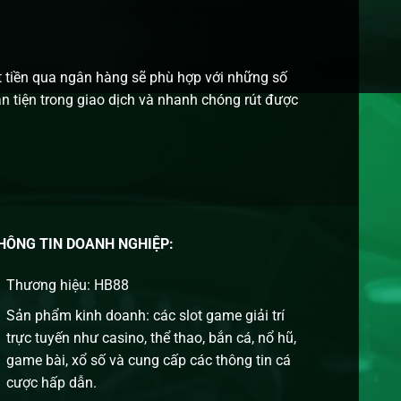
út tiền qua ngân hàng sẽ phù hợp với những số
ận tiện trong giao dịch và nhanh chóng rút được
HÔNG TIN DOANH NGHIỆP:
Thương hiệu: HB88
Sản phẩm kinh doanh: các slot game giải trí
trực tuyến như casino, thể thao, bắn cá, nổ hũ,
game bài, xổ số và cung cấp các thông tin cá
cược hấp dẫn.