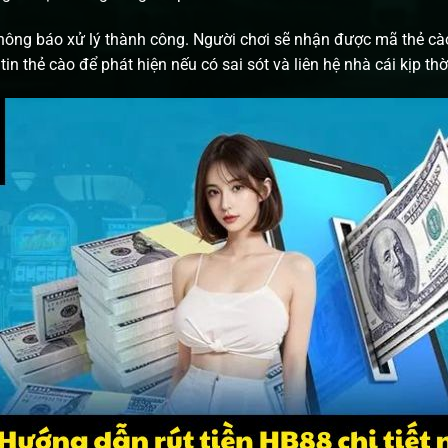
 thông báo xử lý thành công. Người chơi sẽ nhận được mã thẻ c
in thẻ cào để phát hiện nếu có sai sót và liên hệ nhà cái kịp thờ