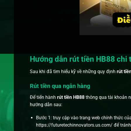
Hướng dẫn rút tiền HB88 chi t
Sau khi đã tìm hiểu kỹ về những quy định
rút ti
Rút tiền qua ngân hàng
Để tiến hành
rút tiền HB88
thông qua tài khoản n
hướng dẫn sau:
Bước 1: truy cập vào trang web chính thức c
https://futuretechinnovators.us.com/ để trán