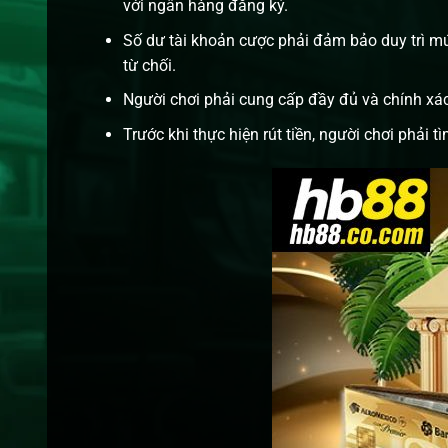
với ngân hàng đăng ký.
Số dư tài khoản cược phải đảm bảo duy trì mức
từ chối.
Người chơi phải cung cấp đầy đủ và chính xá
Trước khi thực hiện rút tiền, người chơi phải 