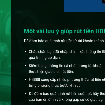
Một vài lưu ý giúp rút tiền 
Để đảm bảo quá trình rút tiền từ tài khoản thành
Chắc chắn bạn đã nhập chính xác thông tin li
quá trình giao dịch.
Kiểm tra lại thông tin cá nhân trong tài khoả
thực hiện giao dịch rút tiền.
HB888 cung cấp nhiều phương thức rút tiền n
từng phương thức trước khi rút.
Để đảm bảo quá trình rút tiền suôn sẻ, hãy thự
của bạn ổn định và không gặp sự cố giật lag.