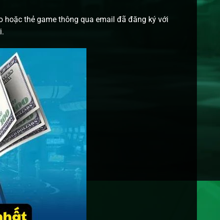
ào hoặc thẻ game thông qua email đã đăng ký với
i.