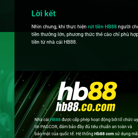
Lời kết
Nhìn chung, khi thực hiện
rút tiền HB88
người chơ
tiền thưởng lớn, phương thức thẻ cào chỉ phù hợp
tiền từ nhà cái HB88.
Nhà cái
HB88
được cấp phép hoạt động bởi tổ chức u
tín PAGCOR, đảm bảo đầy đủ tiêu chuẩn an toàn và
bảo mật của quốc tế. Hệ thống
Hb88 com
sử dụng mã