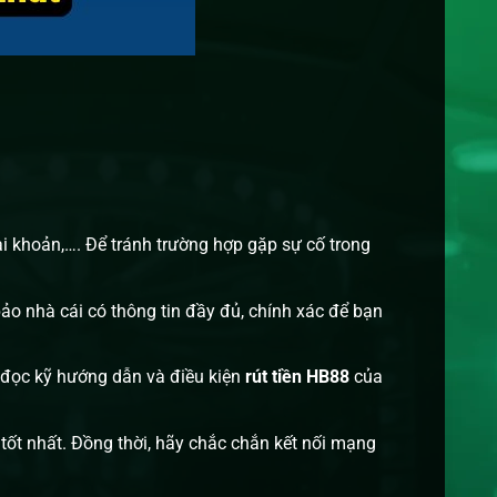
i khoản,…. Để tránh trường hợp gặp sự cố trong
bảo nhà cái có thông tin đầy đủ, chính xác để bạn
 đọc kỹ hướng dẫn và điều kiện
rút tiền HB88
của
ợ tốt nhất. Đồng thời, hãy chắc chắn kết nối mạng