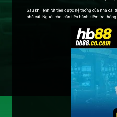
Sau khi lệnh rút tiền được hệ thống của nhà cái
nhà cái. Người chơi cần tiền hành kiểm tra thông t