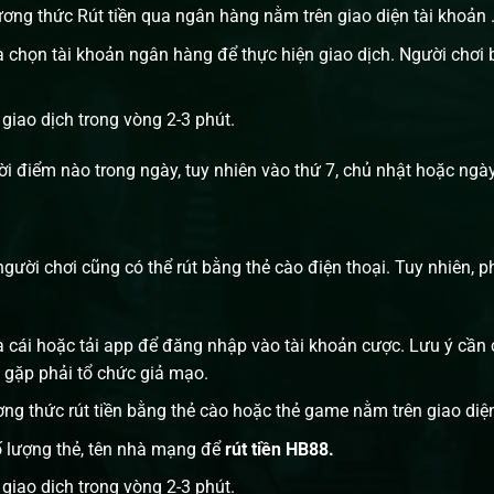
ương thức Rút tiền qua ngân hàng nằm trên giao diện tài khoản
à chọn tài khoản ngân hàng để thực hiện giao dịch. Người chơi 
 giao dịch trong vòng 2-3 phút.
ời điểm nào trong ngày, tuy nhiên vào thứ 7, chủ nhật hoặc ngày l
gười chơi cũng có thể rút bằng thẻ cào điện thoại. Tuy nhiên, 
à cái hoặc tải app để đăng nhập vào tài khoản cược. Lưu ý cần 
h gặp phải tổ chức giả mạo.
ng thức rút tiền bằng thẻ cào hoặc thẻ game nằm trên giao diện
số lượng thẻ, tên nhà mạng để
rút tiền HB88.
 giao dịch trong vòng 2-3 phút.