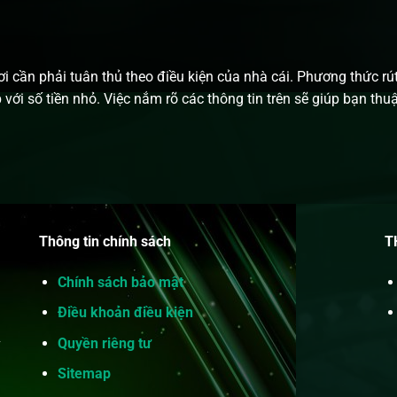
i cần phải tuân thủ theo điều kiện của nhà cái. Phương thức r
 với số tiền nhỏ. Việc nắm rõ các thông tin trên sẽ giúp bạn thu
Thông tin chính sách
T
Chính sách bảo mật
Điều khoản điều kiện
Quyền riêng tư
y
Sitemap