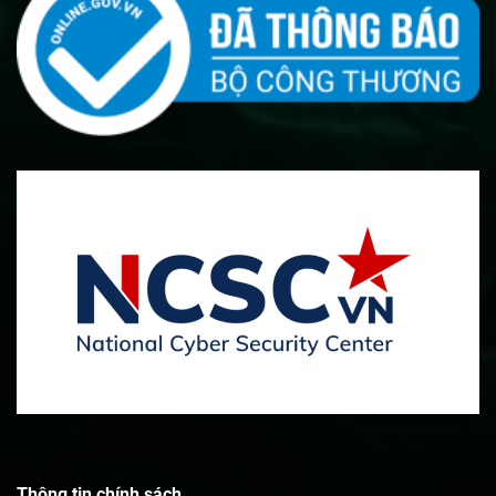
Thông tin chính sách