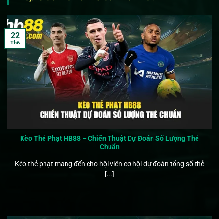
22
Th6
Kèo Thẻ Phạt HB88 – Chiến Thuật Dự Đoán Số Lượng Thẻ
Chuẩn
Kèo thẻ phạt mang đến cho hội viên cơ hội dự đoán tổng số thẻ
[...]