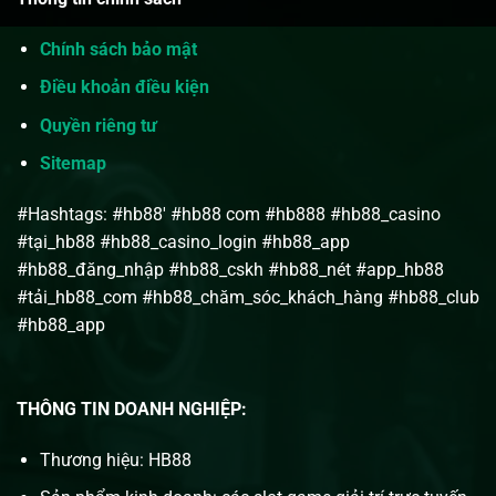
Chính sách bảo mật
Điều khoản điều kiện
Quyền riêng tư
Sitemap
#Hashtags: #
hb88' #hb88 com #hb888 #hb88_casino
#tại_hb88 #hb88_casino_login #hb88_app
#hb88_đăng_nhập #hb88_cskh #hb88_nét #app_hb88
#tải_hb88_com #hb88_chăm_sóc_khách_hàng #hb88_club
#hb88_app
THÔNG TIN DOANH NGHIỆP:
Thương hiệu: HB88