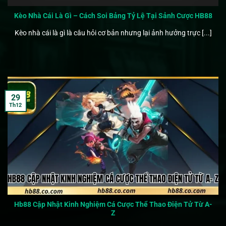
Kèo Nhà Cái Là Gì – Cách Soi Bảng Tỷ Lệ Tại Sảnh Cược HB88
Kèo nhà cái là gì là câu hỏi cơ bản nhưng lại ảnh hưởng trực [...]
29
Th12
Hb88 Cập Nhật Kinh Nghiệm Cá Cược Thể Thao Điện Tử Từ A-
Z