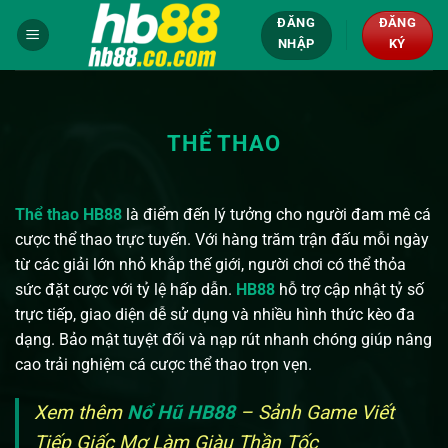
Bỏ
ĐĂNG
ĐĂNG
qua
NHẬP
KÝ
nội
dung
THỂ THAO
Thể thao HB88
là điểm đến lý tưởng cho người đam mê cá
cược thể thao trực tuyến. Với hàng trăm trận đấu mỗi ngày
từ các giải lớn nhỏ khắp thế giới, người chơi có thể thỏa
sức đặt cược với tỷ lệ hấp dẫn.
HB88
hỗ trợ cập nhật tỷ số
trực tiếp, giao diện dễ sử dụng và nhiều hình thức kèo đa
dạng. Bảo mật tuyệt đối và nạp rút nhanh chóng giúp nâng
cao trải nghiệm cá cược thể thao trọn vẹn.
Xem thêm
Nổ Hũ HB88
– Sảnh Game Viết
Tiếp Giấc Mơ Làm Giàu Thần Tốc