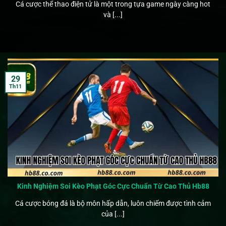
Cá cược thể thao điện tử là một trong tựa game ngày càng hot
và [...]
29
Th11
Kinh Nghiệm Soi Kèo Phạt Góc Cực Chuẩn Từ Cao Thủ Hb88
Cá cược bóng đá là bộ môn hấp dẫn, luôn chiếm được tình cảm
của [...]