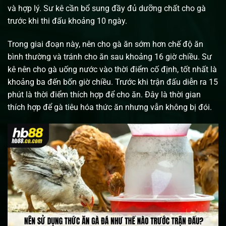
và hợp lý. Sư kê cần bổ sung đầy đủ dưỡng chất cho gà
trước khi thi đấu khoảng 10 ngày.
Trong giai đoạn này, nên cho gà ăn sớm hơn chế độ ăn
bình thường và tránh cho ăn sau khoảng 16 giờ chiều. Sư
kê nên cho gà uống nước vào thời điểm cố định, tốt nhất là
khoảng ba đến bốn giờ chiều. Trước khi trận đấu diễn ra 15
phút là thời điểm thích hợp để cho ăn. Đây là thời gian
thích hợp để gà tiêu hóa thức ăn nhưng vẫn không bị đói.