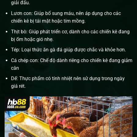
giải đấu.
Lươn con: Giúp bổ sung máu, nên áp dụng cho các
chiến kê bị tái mặt hoặc tím mồng.
Thịt bò: Giúp phát triển cơ, dành cho các chiến kê đang
bị ốm hoặc gió nhẹ.
Tép: Loại thức ăn gà đá giúp được chắc và khỏe hơn.
Cá chép con: Chế độ dành riêng cho chiến kê đang giảm
cân
Dế: Thực phẩm có tính nhiệt nên sử dụng trong ngày
giá rét.