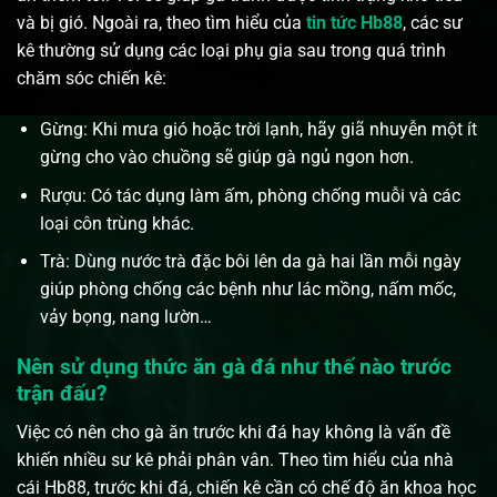
và bị gió. Ngoài ra, theo tìm hiểu của
tin tức Hb88
, các sư
kê thường sử dụng các loại phụ gia sau trong quá trình
chăm sóc chiến kê:
Gừng: Khi mưa gió hoặc trời lạnh, hãy giã nhuyễn một ít
gừng cho vào chuồng sẽ giúp gà ngủ ngon hơn.
Rượu: Có tác dụng làm ấm, phòng chống muỗi và các
loại côn trùng khác.
Trà: Dùng nước trà đặc bôi lên da gà hai lần mỗi ngày
giúp phòng chống các bệnh như lác mồng, nấm mốc,
vảy bọng, nang lườn…
Nên sử dụng thức ăn gà đá như thế nào trước
trận đấu?
Việc có nên cho gà ăn trước khi đá hay không là vấn đề
khiến nhiều sư kê phải phân vân. Theo tìm hiểu của nhà
cái Hb88, trước khi đá, chiến kê cần có chế độ ăn khoa học