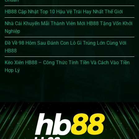
HB88 Cập Nhật Top 10 Hậu Vệ Trái Hay Nhất Thế Giới
Nhà Cái Khuyến Mãi Thành Viên Mới HB88 Tặng Vốn Khởi
Nghiệp
Đề Về 98 Hôm Sau Đánh Con Lô Gì Trúng Lớn Cùng Với
HB88
Kèo Xiên HB88 – Công Thức Tính Tiền Và Cách Vào Tiền
Hợp Lý