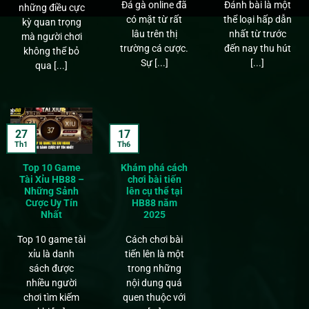
Đá gà online đã
Đánh bài là một
những điều cực
có mặt từ rất
thể loại hấp dẫn
kỳ quan trọng
lâu trên thị
nhất từ trước
mà người chơi
trường cá cược.
đến nay thu hút
không thể bỏ
Sự [...]
[...]
qua [...]
27
17
Th1
Th6
Top 10 Game
Khám phá cách
Tài Xỉu HB88 –
chơi bài tiến
Những Sảnh
lên cụ thể tại
Cược Uy Tín
HB88 năm
Nhất
2025
Top 10 game tài
Cách chơi bài
xỉu là danh
tiến lên là một
sách được
trong những
nhiều người
nội dung quá
chơi tìm kiếm
quen thuộc với