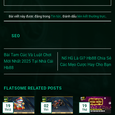
Bài viết này được đăng trong
Tin tức
. Đánh dấu
liên kết thường trực
.
SEO
Bài Tam Cúc Và Luật Chơi
Nổ Hũ Là Gì? Hb88 Chia Sẻ
Mới Nhất 2025 Tại Nhà Cái
Các Mẹo Cược Hay Cho Bạn
Hb88
FLATSOME RELATED POSTS
19
02
19
Th12
Th1
Th2