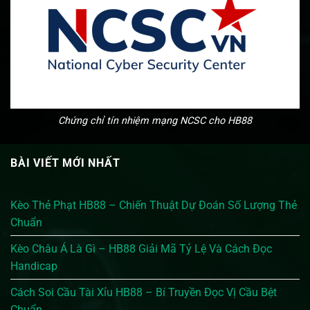
Chứng chỉ tín nhiệm mạng NCSC cho HB88
BÀI VIẾT MỚI NHẤT
Kèo Thẻ Phạt HB88 – Chiến Thuật Dự Đoán Số Lượng Thẻ
Chuẩn
Kèo Châu Á Là Gì – HB88 Giải Mã Tỷ Lệ Và Cách Đọc
Handicap
Cách Soi Cầu Tài Xỉu HB88 – Bí Truyền Đọc Vị Cầu Bệt
Chuẩn