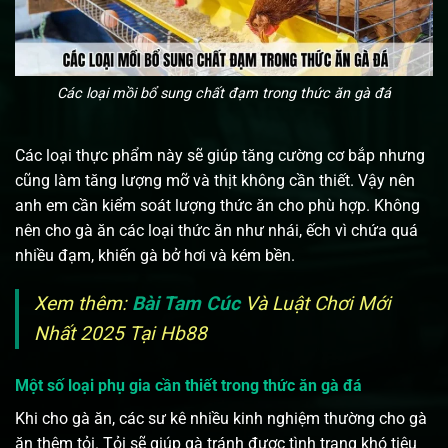
Các loại mồi bổ sung chất đạm trong thức ăn gà đá
Các loại thực phẩm này sẽ giúp tăng cường cơ bắp nhưng
cũng làm tăng lượng mỡ và thịt không cần thiết. Vậy nên
anh em cần kiểm soát lượng thức ăn cho phù hợp. Không
nên cho gà ăn các loại thức ăn như nhái, ếch vì chứa quá
nhiều đạm, khiến gà bở hơi và kém bền.
Xem thêm:
Bài Tam Cúc
Và Luật Chơi Mới
Nhất 2025 Tại Hb88
Một số loại phụ gia cần thiết trong thức ăn gà đá
Khi cho gà ăn, các sư kê nhiều kinh nghiệm thường cho gà
ăn thêm tỏi. Tỏi sẽ giúp gà tránh được tình trạng khó tiêu