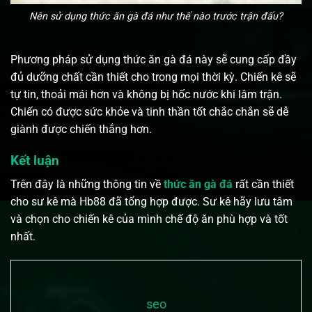
Nên sử dụng thức ăn gà đá như thế nào trước trận đấu?
Phương pháp sử dụng thức ăn gà đá này sẽ cung cấp đầy
đủ dưỡng chất cần thiết cho trong mọi thời kỳ. Chiến kê sẽ
tự tin, thoải mái hơn và không bị hốc nước khi lâm trận.
Chiến có được sức khỏe và tinh thần tốt chắc chắn sẽ dễ
giành được chiến thắng hơn.
Kết luận
Trên đây là những thông tin về
thức ăn gà đá
rất cần thiết
cho sư kê mà Hb88 đã tổng hợp được. Sư kê hãy lưu tâm
và chọn cho chiến kê của mình chế độ ăn phù hợp và tốt
nhất.
seo