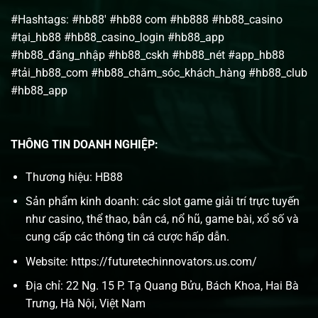
#Hashtags: #
hb88' #hb88 com #hb888 #hb88_casino
#tại_hb88 #hb88_casino_login #hb88_app
#hb88_đăng_nhập #hb88_cskh #hb88_nét #app_hb88
#tải_hb88_com #hb88_chăm_sóc_khách_hàng #hb88_club
#hb88_app
THÔNG TIN DOANH NGHIỆP:
Thương hiệu: HB88
Sản phẩm kinh doanh: các slot game giải trí trực tuyến
như casino, thể thao, bắn cá, nổ hũ, game bài, xổ số và
cung cấp các thông tin cá cược hấp dẫn.
Website: https://futuretechinnovators.us.com/
Địa chỉ:
22 Ng. 15 P. Tạ Quang Bửu, Bách Khoa, Hai Bà
Trưng, Hà Nội, Việt Nam