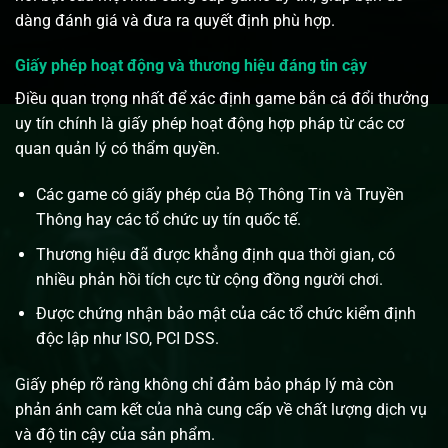
dàng đánh giá và đưa ra quyết định phù hợp.
Giấy phép hoạt động và thương hiệu đáng tin cậy
Điều quan trọng nhất để xác định game bắn cá đổi thưởng
uy tín chính là giấy phép hoạt động hợp pháp từ các cơ
quan quản lý có thẩm quyền.
Các game có giấy phép của Bộ Thông Tin và Truyền
Thông hay các tổ chức uy tín quốc tế.
Thương hiệu đã được khẳng định qua thời gian, có
nhiều phản hồi tích cực từ cộng đồng người chơi.
Được chứng nhận bảo mật của các tổ chức kiểm định
độc lập như ISO, PCI DSS.
Giấy phép rõ ràng không chỉ đảm bảo pháp lý mà còn
phản ánh cam kết của nhà cung cấp về chất lượng dịch vụ
và độ tin cậy của sản phẩm.