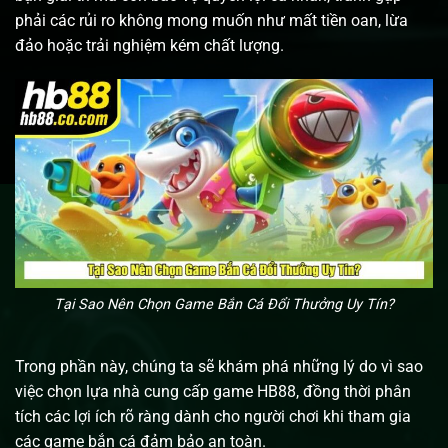
phải các rủi ro không mong muốn như mất tiền oan, lừa
đảo hoặc trải nghiệm kém chất lượng.
Tại Sao Nên Chọn Game Bắn Cá Đổi Thưởng Uy Tín?
Trong phần này, chúng ta sẽ khám phá những lý do vì sao
việc chọn lựa nhà cung cấp game HB88, đồng thời phân
tích các lợi ích rõ ràng dành cho người chơi khi tham gia
các game bắn cá đảm bảo an toàn.