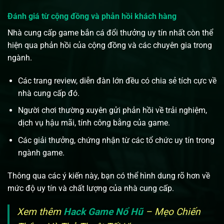
Đánh giá từ cộng đồng và phản hồi khách hàng
Nhà cung cấp game bắn cá đổi thưởng uy tín nhất​ còn thể
hiện qua phản hồi của cộng đồng và các chuyên gia trong
ngành.
Các trang review, diễn đàn lớn đều có chia sẻ tích cực về
nhà cung cấp đó.
Người chơi thường xuyên gửi phản hồi về trải nghiệm,
dịch vụ hậu mãi, tính công bằng của game.
Các giải thưởng, chứng nhận từ các tổ chức uy tín trong
ngành game.
Thông qua các ý kiến này, bạn có thể hình dung rõ hơn về
mức độ uy tín và chất lượng của nhà cung cấp.
Xem thêm
Hack Game Nổ Hũ
– Mẹo Chiến