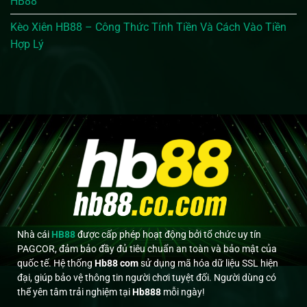
HB88
Kèo Xiên HB88 – Công Thức Tính Tiền Và Cách Vào Tiền
Hợp Lý
Nhà cái
HB88
được cấp phép hoạt động bởi tổ chức uy tín
PAGCOR, đảm bảo đầy đủ tiêu chuẩn an toàn và bảo mật của
quốc tế. Hệ thống
Hb88 com
sử dụng mã hóa dữ liệu SSL hiện
đại, giúp bảo vệ thông tin người chơi tuyệt đối. Người dùng có
thể yên tâm trải nghiệm tại
Hb888
mỗi ngày!