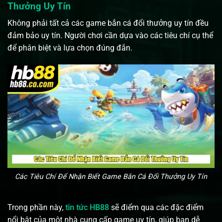
Thưởng Uy Tín
Không phải tất cả các game bắn cá đổi thưởng uy tín đều
đảm bảo uy tín. Người chơi cần dựa vào các tiêu chí cụ thể
để phân biệt và lựa chọn đúng đắn.
Các Tiêu Chí Để Nhận Biết Game Bắn Cá Đổi Thưởng Uy Tín
Trong phần này,
tin tức HB88
sẽ điểm qua các đặc điểm
nổi bật của một nhà cung cấp game uy tín, giúp bạn dễ