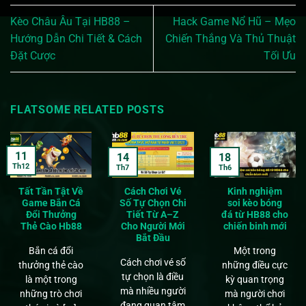
Kèo Châu Âu Tại HB88 –
Hack Game Nổ Hũ – Mẹo
Hướng Dẫn Chi Tiết & Cách
Chiến Thắng Và Thủ Thuật
Đặt Cược
Tối Ưu
FLATSOME RELATED POSTS
11
14
18
Th12
Th7
Th6
Tất Tần Tật Về
Cách Chơi Vé
Kinh nghiệm
Game Bắn Cá
Số Tự Chọn Chi
soi kèo bóng
Đổi Thưởng
Tiết Từ A–Z
đá từ HB88 cho
Thẻ Cào Hb88
Cho Người Mới
chiến binh mới
Bắt Đầu
Bắn cá đổi
Một trong
Cách chơi vé số
thưởng thẻ cào
những điều cực
tự chọn là điều
là một trong
kỳ quan trọng
mà nhiều người
những trò chơi
mà người chơi
đang quan tâm